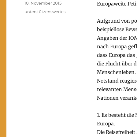
Veröffentlicht
10. November 2015
Europaweite Peti
am
Kategorien
unterstützenswertes
Aufgrund von pol
beispiellose Bew
Angaben der IO
nach Europa gef
dass Europa das g
die Flucht über 
Menschenleben. 
Notstand reagier
relevanten Men
Nationen veranke
1. Es besteht di
Europa.
Die Reisefreihei