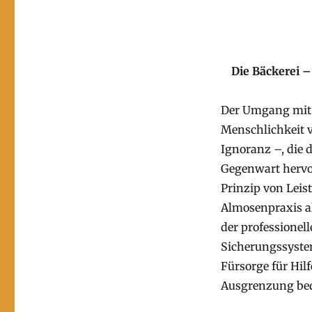
Die Bäckerei –
Der Umgang mit s
Menschlichkeit v
Ignoranz –, die 
Gegenwart hervor
Prinzip von Leis
Almosenpraxis al
der professionel
Sicherungssyste
Fürsorge für Hil
Ausgrenzung bed