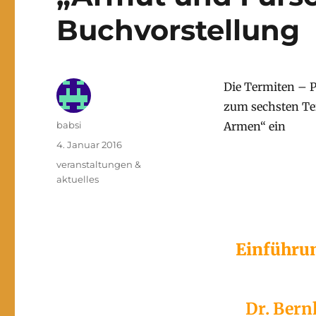
Buchvorstellung
Die Termiten – Pl
zum sechsten Te
Autor
babsi
Armen“ ein
Veröffentlicht
4. Januar 2016
am
Kategorien
veranstaltungen &
aktuelles
Einführun
Dr. Bern