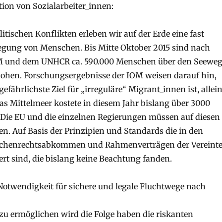
tion von Sozialarbeiter_innen:
itischen Konflikten erleben wir auf der Erde eine fast
egung von Menschen. Bis Mitte Oktober 2015 sind nach
M und dem UNHCR ca. 590.000 Menschen über den Seewe
lohen. Forschungsergebnisse der IOM weisen darauf hin,
efährlichste Ziel für „irreguläre“ Migrant_innen ist, allei
das Mittelmeer kostete in diesem Jahr bislang über 3000
Die EU und die einzelnen Regierungen müssen auf diesen
en. Auf Basis der Prinzipien und Standards die in den
schenrechtsabkommen und Rahmenverträgen der Vereint
rt sind, die bislang keine Beachtung fanden.
e Notwendigkeit für sichere und legale Fluchtwege nach
t zu ermöglichen wird die Folge haben die riskanten