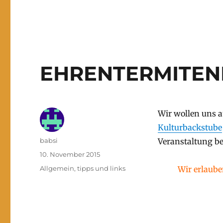
EHRENTERMITE
Wir wollen uns a
Kulturbackstube
Autor
babsi
Veranstaltung b
Veröffentlicht
10. November 2015
am
Kategorien
Allgemein
,
tipps und links
Wir erlaube