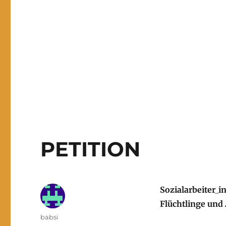
PETITION
Sozialarbeiter_i
Flüchtlinge und
Autor
babsi