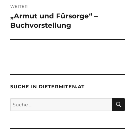
WEITER
„Armut und Fürsorge“ –
Nächster
Beitrag:
Buchvorstellung
SUCHE IN DIETERMITEN.AT
SU
Suche
nach: