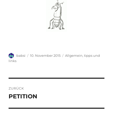
Autor
Veröffentlicht
Kategorien
babsi
10. November 2015
Allgemein
,
tipps und
am
links
Beitrags-
ZURÜCK
Navigation
PETITION
Vorheriger
Beitrag: