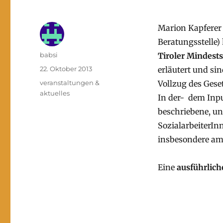
Marion Kapferer 
Beratungsstelle)
Autor
babsi
Tiroler Mindest
Veröffentlicht
22. Oktober 2013
erläutert und si
am
Kategorien
veranstaltungen &
Vollzug des Geset
aktuelles
In der- dem Inpu
beschriebene, u
SozialarbeiterI
insbesondere am
Eine
ausführlic