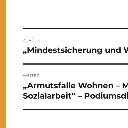
Beitrags-
ZURÜCK
Navigation
„Mindestsicherung und Wo
Vorheriger
Beitrag:
WEITER
„Armutsfalle Wohnen – M
Nächster
Beitrag:
Sozialarbeit“ – Podiumsdi