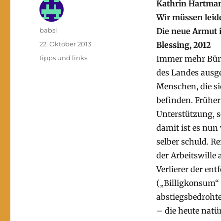
Kathrin Hartma
Wir müssen leid
Autor
babsi
Die neue Armut 
Veröffentlicht
22. Oktober 2013
Blessing, 2012
am
Kategorien
tipps und links
Immer mehr Bürg
des Landes ausge
Menschen, die sic
befinden. Früher
Unterstützung, s
damit ist es nun
selber schuld. R
der Arbeitswille
Verlierer der en
(„Billigkonsum“ 
abstiegsbedrohte
– die heute natür