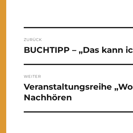
Beitrags-
ZURÜCK
Navigation
BUCHTIPP – „Das kann ic
Vorheriger
Beitrag:
WEITER
Veranstaltungsreihe „W
Nächster
Beitrag:
Nachhören