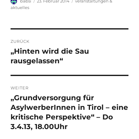
Autor
Veröffentlicht
Kategorien
babsi
23. Februar 2014
veranstaltungen &
am
aktuelles
Beitrags-
ZURÜCK
Navigation
„Hinten wird die Sau
Vorheriger
Beitrag:
rausgelassen“
WEITER
„Grundversorgung für
Nächster
Beitrag:
AsylwerberInnen in Tirol – eine
kritische Perspektive“ – Do
3.4.13, 18.00Uhr