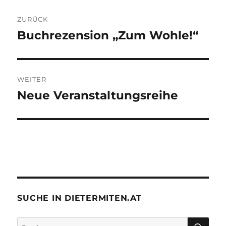
Beitrags-
ZURÜCK
Navigation
Buchrezension „Zum Wohle!“
Vorheriger
Beitrag:
WEITER
Neue Veranstaltungsreihe
Nächster
Beitrag:
SUCHE IN DIETERMITEN.AT
SU
Suche