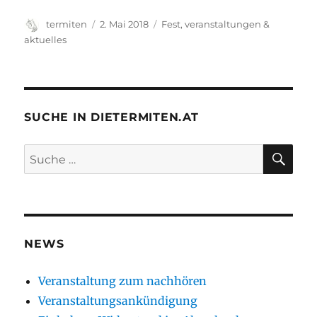
Autor
Veröffentlicht
Kategorien
termiten
2. Mai 2018
Fest
,
veranstaltungen &
am
aktuelles
SUCHE IN DIETERMITEN.AT
SU
Suche
nach:
NEWS
Veranstaltung zum nachhören
Veranstaltungsankündigung